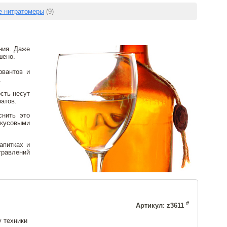
е нитратомеры
(9)
ния. Даже
шено.
рвантов и
.
сть несут
ратов.
снить это
кусовыми
апитках и
травлений
#
Артикул: z3611
 техники