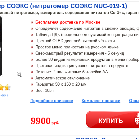
ер СОЭКС (нитратомер СОЭКС NUC-019-1)
ивный нитратомер, измеритель содержания нитратов Со-Экс, гарант
Бесплатная доставка по Москве
Определяет содержание нитратов в свежих овощах, ф
Таблица ПДК (предельно допустимой концентрации нит
Цветной OLED-дисплей высокой чёткости
Простое меню полностью на русском языке
Сверхбыстрый результат измерения - 5 секунд
Более 30 видов измеряемых продуктов в меню прибо
Цветовая индикация уровня нитратов в продукте
Питание: 2 пальчиковые батарейки АА
Автоматическое отключение
Габариты: 50 х 150 х 20 мм
Вес: 105 г
енки)
Подробное описание
Комплект поставки
Отзы
9900
КУПИТЬ
руб.