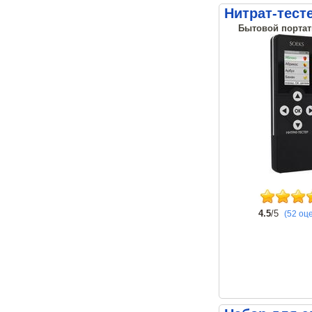
Нитрат-тест
Бытовой портат
4.5
/5
(52 оц