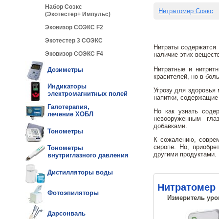
Набор Соэкс
Нитратомер Соэкс
(Экотестер+ Импульс)
Эковизор СОЭКС F2
Экотестер 3 СОЭКС
Нитраты содержатся 
Эковизор СОЭКС F4
наличие этих веществ
Нитратные и нитритн
Дозиметры
красителей, но в бол
Индикаторы
Угрозу для здоровья 
электромагнитных полей
напитки, содержащие 
Галотерапия,
Но как узнать соде
лечение ХОБЛ
невооруженным гла
добавками.
Тонометры
К сожалению, соврем
сиропе. Но, приобре
Тонометры
другими продуктами.
внутриглазного давления
Дистилляторы воды
Нитратомер 
Фотоэпиляторы
Измеритель уров
Дарсонваль