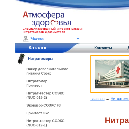
Специализированный интернет-магазин
нитратомеров и дозиметров
Каталог
Контакты
Нитратомеры
Набор дополнительного
питания Соэкс
Нитратомер
Гринтест
Нитрат-тестер СОЭКС
(NUC-019-2)
Главная
→
Нитратом
Эковизор СОЭКС F3
Гринтест Эко
Нитра
Нитрат-тестер СОЭКС
(NUC-019-1)