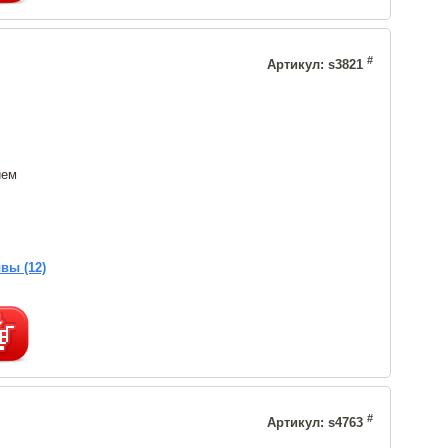
#
Артикул: s3821
ием
вы (12)
#
Артикул: s4763