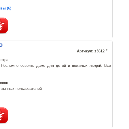
вы (6)
о
#
Артикул: z3612
метра
. Несложно освоить даже для детей и пожилых людей. Все
рован
язычных пользователей