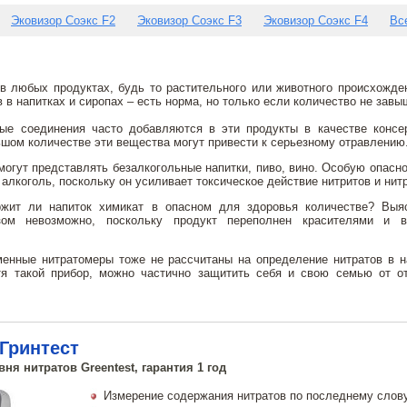
Эковизор Соэкс F2
Эковизор Соэкс F3
Эковизор Соэкс F4
Вс
в любых продуктах, будь то растительного или животного происхожде
 в напитках и сиропах – есть норма, но только если количество не завы
ые соединения часто добавляются в эти продукты в качестве консе
ьшом количестве эти вещества могут привести к серьезному отравлению
могут представлять безалкогольные напитки, пиво, вино. Особую опасно
алкоголь, поскольку он усиливает токсическое действие нитритов и нит
ржит ли напиток химикат в опасном для здоровья количестве? Выя
зом невозможно, поскольку продукт переполнен красителями и в
енные нитратомеры тоже не рассчитаны на определение нитратов в н
тя такой прибор, можно частично защитить себя и свою семью от о
Гринтест
ня нитратов Greentest, гарантия 1 год
Измерение содержания нитратов по последнему слову