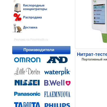
Кислородные
концентраторы
Распродажа
Доставка
Реклама на FineHealth.ru:
Производители
Нитрат-тест
Портативный ни