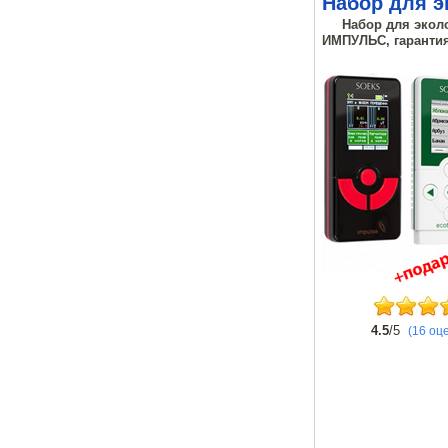
Набор для э
Набор для экол
ИМПУЛЬС, гарантия
4.5
/5
(16 оц