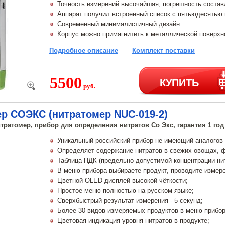
Точность измерений высочайшая, погрешность состав
Аппарат получил встроенный список с пятьюдесятью
Современный минималистичный дизайн
Корпус можно примагнитить к металлической поверхно
Подробное описание
Комплект поставки
5500
КУПИТЬ
руб.
ер СОЭКС (нитратомер NUC-019-2)
тратомер, прибор для определения нитратов Со Экс, гарантия 1 год
Уникальный российский прибор не имеющий аналогов 
Определяет содержание нитратов в свежих овощах, фр
Таблица ПДК (предельно допустимой концентрации нит
В меню прибора выбираете продукт, проводите измере
Цветной OLED-дисплей высокой чёткости;
Простое меню полностью на русском языке;
Сверхбыстрый результат измерения - 5 секунд;
Более 30 видов измеряемых продуктов в меню прибор
Цветовая индикация уровня нитратов в продукте;