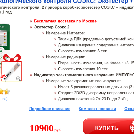
кологического контроля СОЭКС: Экотестер 
огического контроля, 2 прибора коробке: экотестер СОЭКС + индик
 1 год
Бесплатная доставка по Москве
Экотестер Соэкс 2
Измерение Нитратов:
Таблица ПДК (предельно допустимой конц
Диапазон измерения содержания нитратов,
Скорость измерения: 3 сек
Измерение радиации:
Погрешность измерения, не более : +/- 1
Скорость измерения 10 сек
Индикатор электромагнитного излучения ИМПУЛЬ
Измерение электромагнитного излучения:
Имеет 5 разнонаправленных датчиков (3 
Создает 2D/3D диаграмму направленност
Диапазон показаний От 20 Гц до 2 кГц
енок)
Подробное описание
Комплект поставки
Отзы
10900
КУПИТЬ
руб.