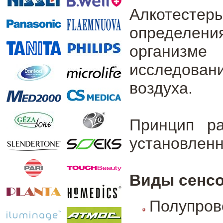
Алкотестеры
определени
организ
исследова
воздуха.
Принцип ра
установленн
Виды сенсо
Полупро