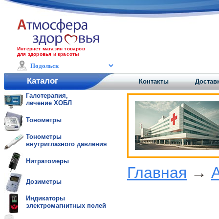
Интернет магазин товаров
для здоровья и красоты
Каталог
Контакты
Достав
Галотерапия,
лечение ХОБЛ
Тонометры
Тонометры
внутриглазного давления
Нитратомеры
Главная
→
Дозиметры
Индикаторы
электромагнитных полей