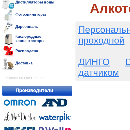
Дистилляторы воды
Алкот
Фотоэпиляторы
Персональ
Дарсонваль
Кислородные
проходной
концентраторы
Распродажа
ДИНГО
D
Доставка
датчиком
Реклама на FineHealth.ru:
Производители