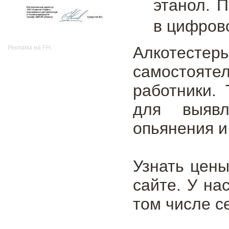
этанол. 
в цифров
Алкотест
Реклама на FH:
самостояте
работники.
для выявл
опьянения и
Узнать цен
сайте. У на
том числе се