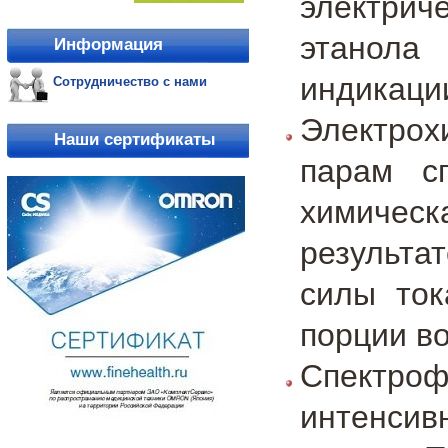
электри
этанола
Информация
индикаци
Сотрудничество с нами
Электрох
Наши сертификаты
парам с
химичес
результа
силы ток
порции во
Спектроф
интенсив