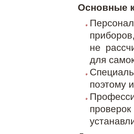
Основные к
Персона
приборов
не рассч
для само
Специаль
поэтому и
Професс
проверо
устанавл