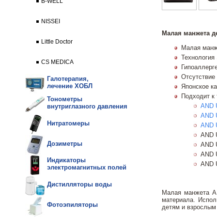
B-WELL
NISSEI
Малая манжета де
Little Doctor
Малая манж
Технология 
CS MEDICA
Гипоаллерг
Отсутствие
Галотерапия,
лечение ХОБЛ
Японское к
Подходит к
Тонометры
AND 
внутриглазного давления
AND 
Нитратомеры
AND 
AND 
Дозиметры
AND 
AND 
Индикаторы
AND 
электромагнитных полей
Дистилляторы воды
Малая манжета AN
материала. Испол
Фотоэпиляторы
детям и взрослым 