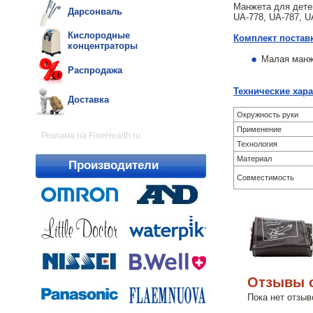
Манжета для дете
Дарсонваль
UA-778, UA-787, U
Кислородные
Комплект постав
концентраторы
Малая манж
Распродажа
Технические хар
Доставка
Окружность руки
Применение
Реклама на FineHealth.ru:
Технология
Материал
Производители
Совместимость
Отзывы o
Пока нет отзыв