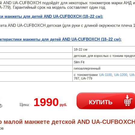
й AND UA-CUFBOXCH подойдёт для некоторых тонометров марки АНД из
A-779). Гарантийный срок на модель составляет один год.
ки манжеты для детей AND UA-CUFBOXCH (18–22 см):
ета AND UA-CUFBOXCH детская (для руки с длиной окружности плеча 1
актеристики манжеты для детей AND UA-CUFBOXCH (18–22 см):
18-22 см
детская, для взрослых с тонким предп
Slim Fit
гипоаллергенный
с тонометрами
UA-1100
,
UA-1200
,
UA
787, UA-779
1990
КУПИТЬ
Цена:
руб.
 малой манжете детской AND UA-CUFBOXCH 
ов