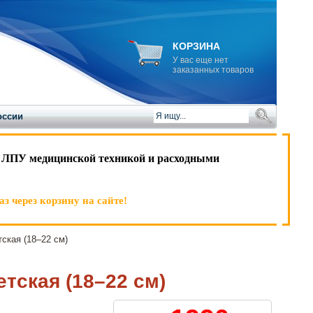
КОРЗИНА
У вас еще нет
заказанных товаров
оссии
 ЛПУ медицинской техникой и расходными
з через корзину на сайте!
кая (18–22 см)
ская (18–22 см)