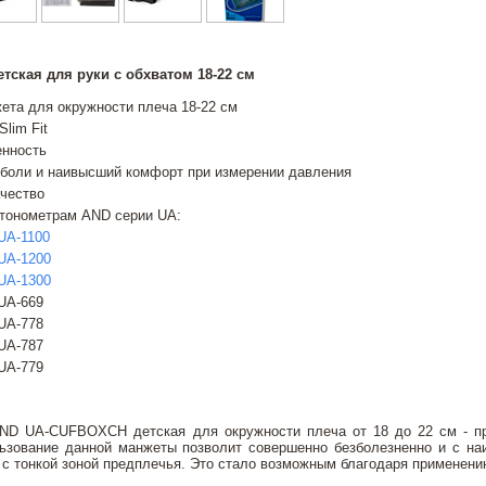
тская для руки с обхватом 18-22 см
ета для окружности плеча 18-22 см
Slim Fit
енность
 боли и наивысший комфорт при измерении давления
ачество
 тонометрам AND серии UA:
UA-1100
UA-1200
UA-1300
UA-669
UA-778
UA-787
UA-779
D UA-CUFBOXCH детская для окружности плеча от 18 до 22 см - про
ьзование данной манжеты позволит совершенно безболезненно и с н
с тонкой зоной предплечья. Это стало возможным благодаря применению 