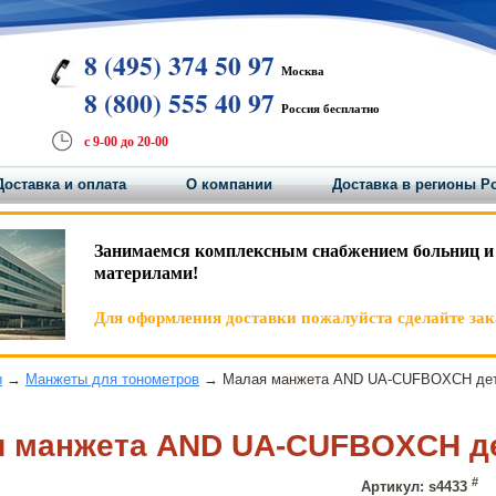
8 (495) 374 50 97
Москва
8 (800) 555 40 97
Россия бесплатно
с 9-00 до 20-00
Доставка и оплата
О компании
Доставка в регионы Р
Занимаемся комплексным снабжением больниц и
материлами!
Для оформления доставки пожалуйста сделайте зака
ы
→
Манжеты для тонометров
→ Малая манжета AND UA-CUFBOXCH детс
 манжета AND UA-CUFBOXCH дет
#
Артикул: s4433