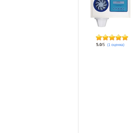
5.0
/5
(1 оценка)