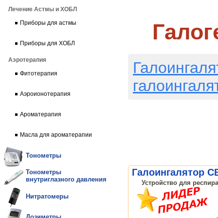
Лечение Астмы и ХОБЛ
Галог
Приборы для астмы
Приборы для ХОБЛ
Аэротерапия
Галоингаля
Фитотерапия
галоингаля
Аэроионотерапия
Ароматерапия
Масла для ароматерапии
Тонометры
Галоингалятор C
Тонометры
внутриглазного давления
Устройство для респира
Нитратомеры
Дозиметры