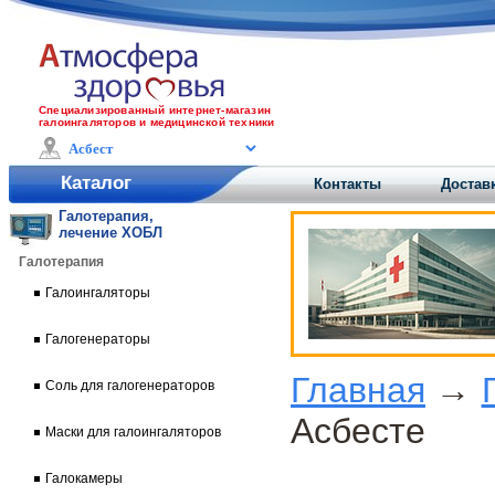
Специализированный интернет-магазин
галоингаляторов и медицинской техники
Каталог
Контакты
Доставк
Галотерапия,
лечение ХОБЛ
Галотерапия
Галоингаляторы
Галогенераторы
Главная
→
Соль для галогенераторов
Асбесте
Маски для галоингаляторов
Галокамеры