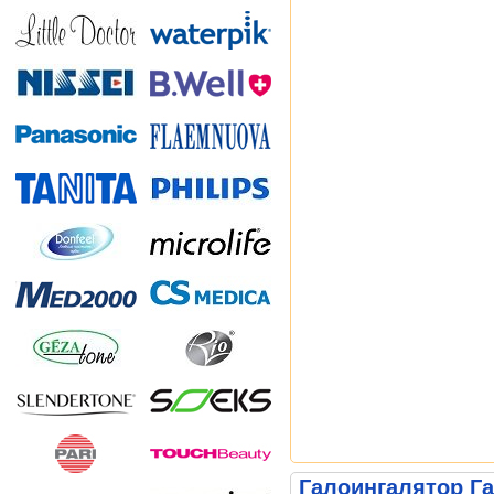
Галоингалятор Га