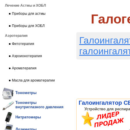
Лечение Астмы и ХОБЛ
Галог
Приборы для астмы
Приборы для ХОБЛ
Аэротерапия
Галоингаля
Фитотерапия
галоингаля
Аэроионотерапия
Ароматерапия
Масла для ароматерапии
Тонометры
Галоингалятор C
Тонометры
внутриглазного давления
Устройство для респира
Нитратомеры
Дозиметры