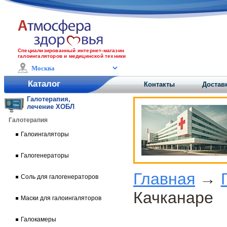
Специализированный интернет-магазин
галоингаляторов и медицинской техники
Каталог
Контакты
Достав
Галотерапия,
лечение ХОБЛ
Галотерапия
Галоингаляторы
Галогенераторы
Главная
→
Соль для галогенераторов
Качканаре
Маски для галоингаляторов
Галокамеры