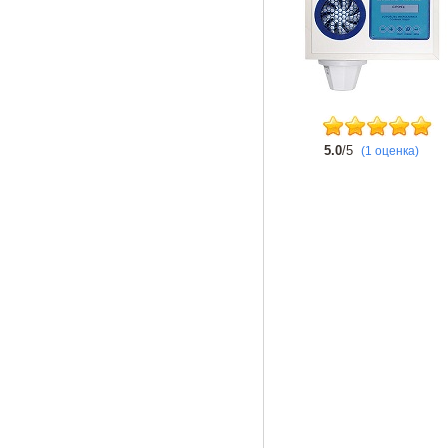
5.0
/5
(1 оценка)