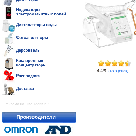
Индикаторы
электромагнитных полей
Дистилляторы воды
Фотоэпиляторы
Дарсонваль
Кислородные
концентраторы
4.4
/5
(48 оценок)
Распродажа
Доставка
Реклама на FineHealth.ru:
Производители