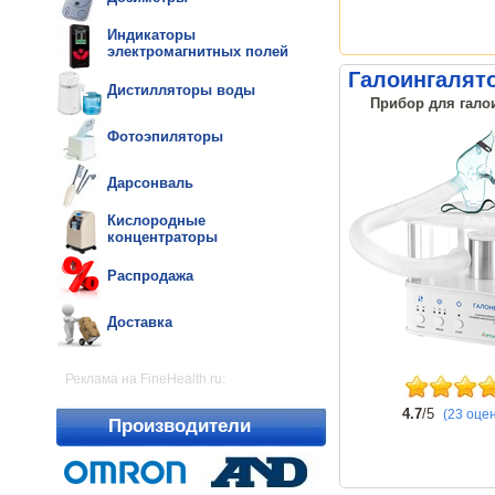
Индикаторы
электромагнитных полей
Галоингалято
Дистилляторы воды
Прибор для галои
Фотоэпиляторы
Дарсонваль
Кислородные
концентраторы
Распродажа
Доставка
Реклама на FineHealth.ru:
4.7
/5
(23 оце
Производители