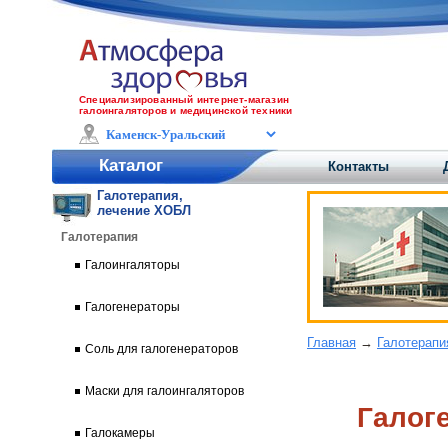
Специализированный интернет-магазин
галоингаляторов и медицинской техники
Каталог
Контакты
Галотерапия,
лечение ХОБЛ
Галотерапия
Галоингаляторы
Галогенераторы
Главная
→
Галотерапи
Соль для галогенераторов
Маски для галоингаляторов
Галог
Галокамеры