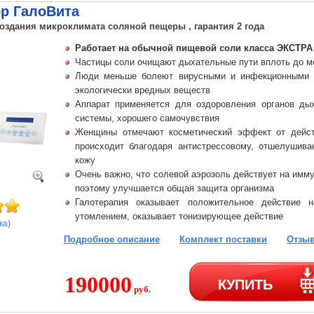
ор ГалоВита
создания микроклимата соляной пещеры , гарантия 2 года
Работает на обычной пищевой соли класса ЭКСТРА
Частицы соли очищают дыхательные пути вплоть до м
Люди меньше болеют вирусными и инфекционными з
экологически вредных веществ
Аппарат применяется для оздоровления органов дых
системы, хорошего самочувствия
Женщины отмечают косметический эффект от дейст
происходит благодаря антистрессовому, отшелуши
кожу
Очень важно, что солевой аэрозоль действует на имм
поэтому улучшается общая защита организма
Галотерапия оказывает положительное действие 
утомлением, оказывает тонизирующее действие
ка)
Подробное описание
Комплект поставки
Отзыв
190000
КУПИТЬ
руб.