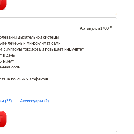
#
Артикул: s1788
болеваний дыхательной системы
айте лечебный микроклимат сами
ет симптомы токсикоза и повышает иммунитет
т в день
15 минут
енная соль
тствие побочных эффектов
ы (23)
Аксессуары (2)