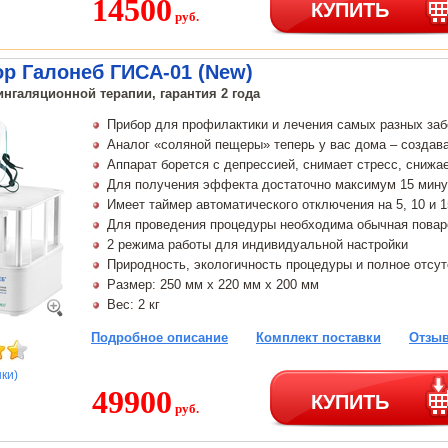
14500
КУПИТЬ
руб.
р Галонеб ГИСА-01 (New)
нгаляционной терапии, гарантия 2 года
Прибор для профилактики и лечения самых разных за
Аналог «соляной пещеры» теперь у вас дома – создав
Аппарат борется с депрессией, снимает стресс, снижа
Для получения эффекта достаточно максимум 15 мину
Имеет таймер автоматического отключения на 5, 10 и 
Для проведения процедуры необходима обычная повар
2 режима работы для индивидуальной настройки
Природность, экологичность процедуры и полное отсу
Размер: 250 мм х 220 мм х 200 мм
Вес: 2 кг
Подробное описание
Комплект поставки
Отзыв
нки)
49900
КУПИТЬ
руб.