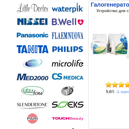
Галогенерат
Устройство для 
5.0
/5
(1 оцен