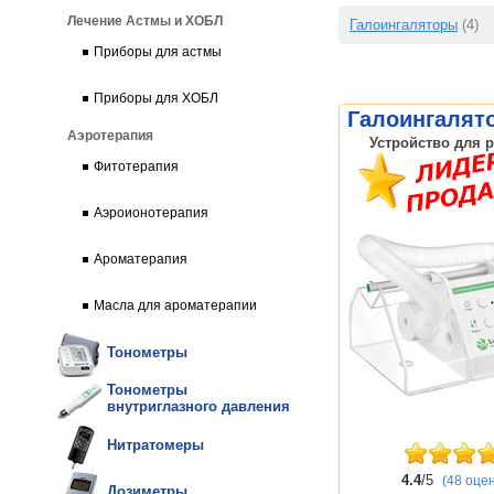
Лечение Астмы и ХОБЛ
Галоингаляторы
(4)
Приборы для астмы
Приборы для ХОБЛ
Галоингалят
Аэротерапия
Устройство для р
Фитотерапия
Аэроионотерапия
Ароматерапия
Масла для ароматерапии
Тонометры
Тонометры
внутриглазного давления
Нитратомеры
4.4
/5
(48 оце
Дозиметры