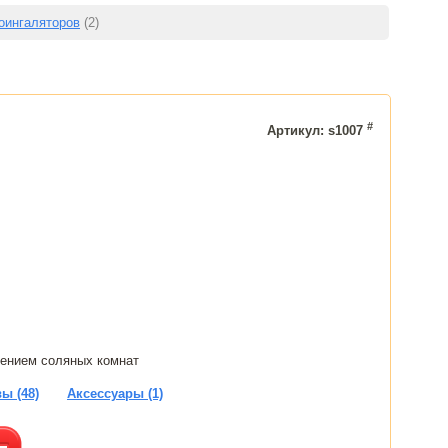
оингаляторов
(2)
#
Артикул: s1007
щением соляных комнат
ы (48)
Аксессуары (1)