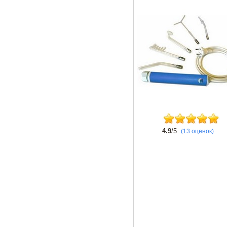
4.9
/5
(13 оценок)