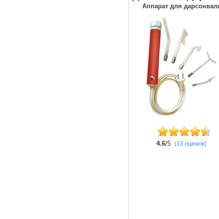
Аппарат для дарсонвали
4.6
/5
(13 оценок)