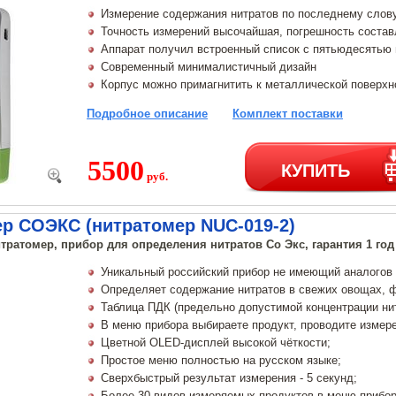
Измерение содержания нитратов по последнему слову
Точность измерений высочайшая, погрешность состав
Аппарат получил встроенный список с пятьюдесятью
Современный минималистичный дизайн
Корпус можно примагнитить к металлической поверхно
Подробное описание
Комплект поставки
5500
КУПИТЬ
руб.
ер СОЭКС (нитратомер NUC-019-2)
тратомер, прибор для определения нитратов Со Экс, гарантия 1 год
Уникальный российский прибор не имеющий аналогов 
Определяет содержание нитратов в свежих овощах, фр
Таблица ПДК (предельно допустимой концентрации нит
В меню прибора выбираете продукт, проводите измере
Цветной OLED-дисплей высокой чёткости;
Простое меню полностью на русском языке;
Сверхбыстрый результат измерения - 5 секунд;
Более 30 видов измеряемых продуктов в меню прибор