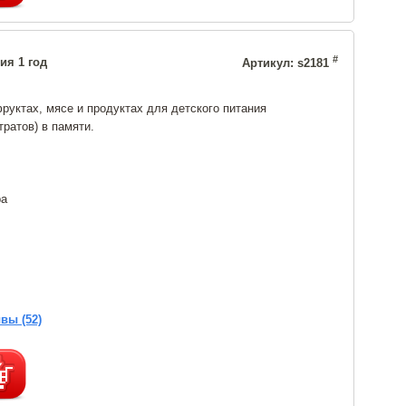
#
ия 1 год
Артикул: s2181
руктах, мясе и продуктах для детского питания
ратов) в памяти.
ра
вы (52)