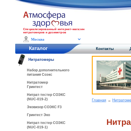
Специализированный интернет-магазин
нитратомеров и дозиметров
Каталог
Контакты
Нитратомеры
Набор дополнительного
питания Соэкс
Нитратомер
Гринтест
Нитрат-тестер СОЭКС
(NUC-019-2)
Главная
→
Нитратом
Эковизор СОЭКС F3
Гринтест Эко
Нитра
Нитрат-тестер СОЭКС
(NUC-019-1)