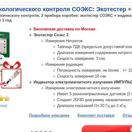
кологического контроля СОЭКС: Экотестер 
огического контроля, 2 прибора коробке: экотестер СОЭКС + индик
 1 год
Бесплатная доставка по Москве
Экотестер Соэкс 2
Измерение Нитратов:
Таблица ПДК (предельно допустимой конц
Диапазон измерения содержания нитратов,
Скорость измерения: 3 сек
Измерение радиации:
Погрешность измерения, не более : +/- 1
Скорость измерения 10 сек
Индикатор электромагнитного излучения ИМПУЛЬ
Измерение электромагнитного излучения:
Имеет 5 разнонаправленных датчиков (3 
Создает 2D/3D диаграмму направленност
Диапазон показаний От 20 Гц до 2 кГц
енок)
Подробное описание
Комплект поставки
Отзы