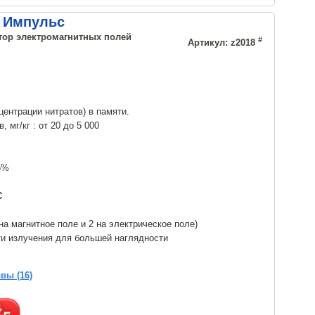
+ Импульс
атор электромагнитных полей
#
Артикул: z2018
ентрации нитратов) в памяти.
 мг/кг : от 20 до 5 000
5%
С
на магнитное поле и 2 на электрическое поле)
и излучения для большей наглядности
вы (16)