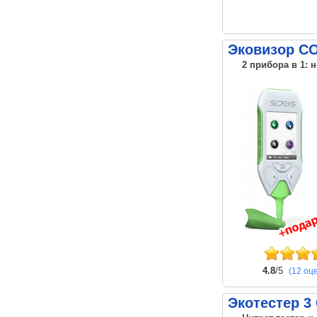
Эковизор С
2 прибора в 1: 
4.8
/5
(12 оц
Экотестер 3