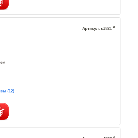
#
Артикул: s3821
ием
вы (12)
#