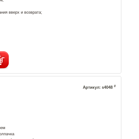
ния вверх и возврата;
#
Артикул: s4048
ием
олпачка