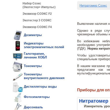
Набор Соэкс
Нитратомер Соэкс
(Экотестер+ Импульс)
Эковизор СОЭКС F2
Экотестер 3 СОЭКС
Выявление наличия ни
Эковизор СОЭКС F4
Однако в ряде слу
чрезмерные объемы н
Дозиметры
Во избежание небла
Индикаторы
необходимо употребл
электромагнитных полей
(ПДК).
Норма нитрато
Галотерапия,
Чтобы удостоверить
лечение ХОБЛ
специальным приборо
В нашем магазине пр
Тонометры
предлагаем как н
мультифункциональны
Тонометры
внутриглазного давления
Дистилляторы воды
Приборы для оп
Фотоэпиляторы
Нитратомер 
Измеритель уров
Дарсонваль