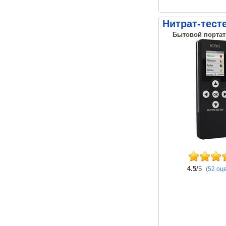
Нитрат-тест
Бытовой портат
4.5
/5
(52 оц