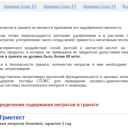
Эковизор Соэкс F2
Эковизор Соэкс F3
Эковизор Соэкс F4
Вс
тратов в гранате не является признаком его недоброкачественности.
чае почва перенасыщается азотными удобрениями и в растение п
итратов: употребление такого плода может привести к негативным посл
гоприятного воздействия солей азотной и азотистой кислот на 
ять продукты, в которых не превышена их предельно допустимая кон
в в гранате не должна быть более 60 мг/кг.
ся в безопасности граната, количество нитратов в нем необходимо
м, нитратомером.
едставлены нитратомеры различной функциональности и ценовых кате
едорогие тестеры СОЭКС для проведения экспресс-диагностик
е системы экологического контроля и эковизоры.
ределения содержания нитратов в гранате
Гринтест
ня нитратов Greentest, гарантия 1 год