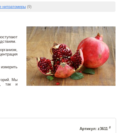
е нитратомеры
(9)
оступают
едствиям.
организм,
центрация
 измерить
горий. Мы
и, так и
#
Артикул: z3611