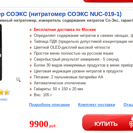
ер СОЭКС (нитратомер СОЭКС NUC-019-1)
ивный нитратомер, измеритель содержания нитратов Со-Экс, гарант
Бесплатная доставка по Москве
Определяет содержание нитратов в свежих овощах, ф
Таблица ПДК (предельно допустимой концентрации нит
Цветной OLED-дисплей высокой чёткости
Простое меню полностью на русском языке
Сверхбыстрый результат измерения - 5 секунд
Более 30 видов измеряемых продуктов в меню прибо
Цветовая индикация уровня нитратов в продукте
Питание: 2 пальчиковые батарейки АА
Автоматическое отключение
Габариты: 50 х 150 х 20 мм
Вес: 105 г
енки)
Подробное описание
Комплект поставки
Отзы
9900
КУПИТЬ
руб.